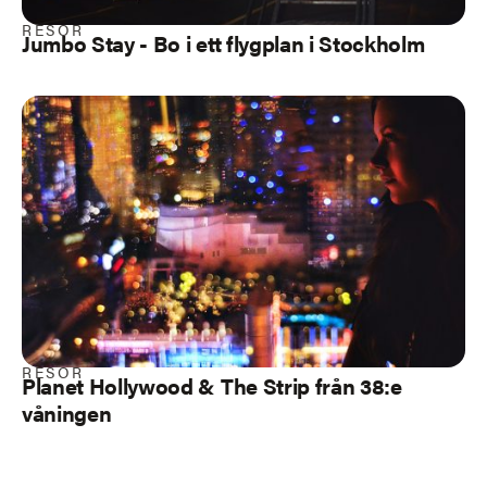
RESOR
Jumbo Stay - Bo i ett flygplan i Stockholm
RESOR
Planet Hollywood & The Strip från 38:e
våningen