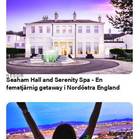
RESOR
Seaham Hall and Serenity Spa - En
femstjärnig getaway i Nordöstra England