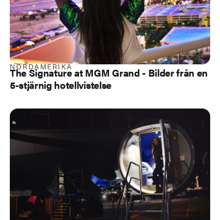
NORDAMERIKA
The Signature at MGM Grand - Bilder från en
5-stjärnig hotellvistelse