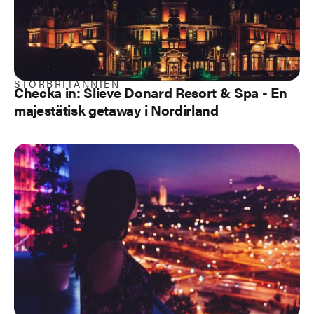
STORBRITANNIEN
Checka in: Slieve Donard Resort & Spa - En
majestätisk getaway i Nordirland