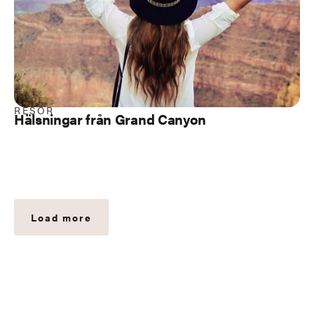
RESOR
Hälsningar från Grand Canyon
Load more