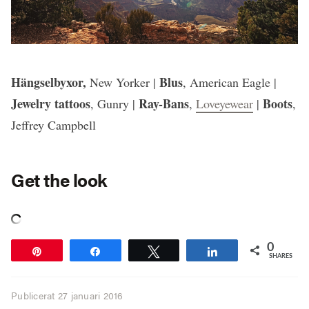
Hängselbyxor,
Blus
New Yorker |
, American Eagle |
Jewelry tattoos
Ray-Bans
Boots
, Gunry |
,
Loveyewear
|
,
Jeffrey Campbell
Get the look
0
Pin
Share
Tweet
Share
SHARES
Publicerat
27 januari 2016