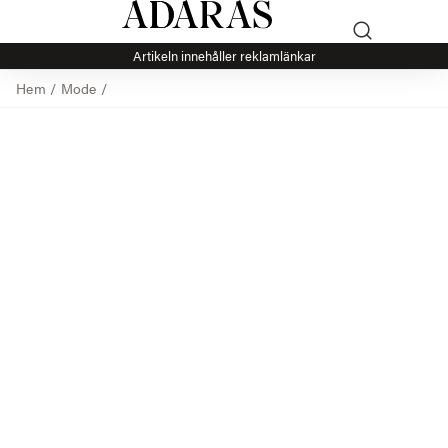
Artikeln innehåller reklamlänkar
Hem
/
Mode
/