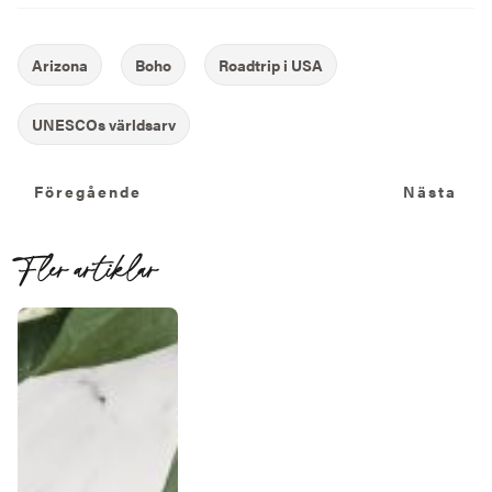
Föregående
N
Föregående
Nästa
Fler artiklar