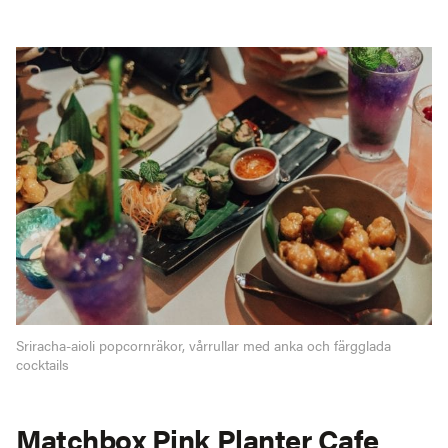
Sriracha-aioli popcornräkor, vårrullar med anka och färgglada
cocktails
Matchbox Pink Planter Cafe