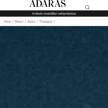
Artikeln innehåller reklamlänkar
Hem
/
Resor
/
Asien
/
Thailand
/