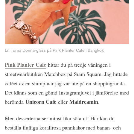
En Torna Donna-glass på Pink Planter Café i Bangkok
Pink Planter Cafe
hittar du på tredje våningen i
streetwearbutiken Matchbox på Siam Square. Jag hittade
caféet av en slump när jag var ute på en shoppingrunda.
Det känns som en gömd Instagramjuvel i jämförelse med
Unicorn Cafe
Maidreamin
berömda
eller
.
Men desserterna ser minst lika söta ut! Här kan du
beställa fluffiga korallrosa pannkakor med banan- och