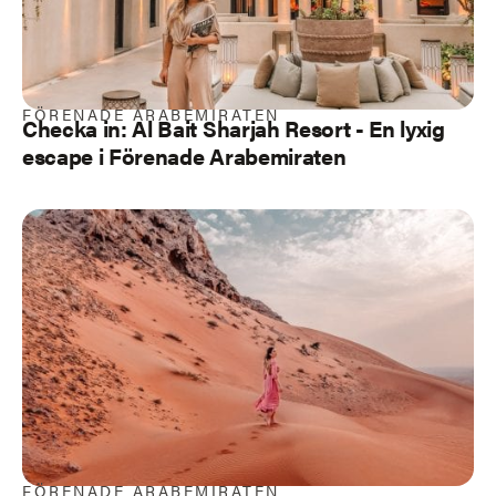
FÖRENADE ARABEMIRATEN
Checka in: Al Bait Sharjah Resort - En lyxig
escape i Förenade Arabemiraten
FÖRENADE ARABEMIRATEN