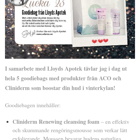
I samarbete med Lloyds Apotek tävlar jag i dag ut
hela 5 goodiebags med produkter från ACO och
Cliniderm som boostar din hud i vinterkylan!
Goodiebagen innehåller:
Cliniderm Renewing cleansing foam
– en effektiv
och skummande rengöringsmousse som verkar lätt
exfolierande. Moussen bevarar hudens naturliga