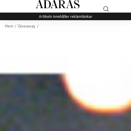
Artikeln innehåller reklamlänkar
Hem
/
Giveaway
/