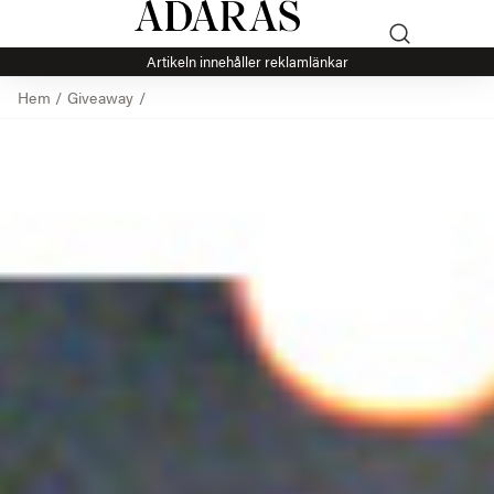
Artikeln innehåller reklamlänkar
Hem
/
Giveaway
/