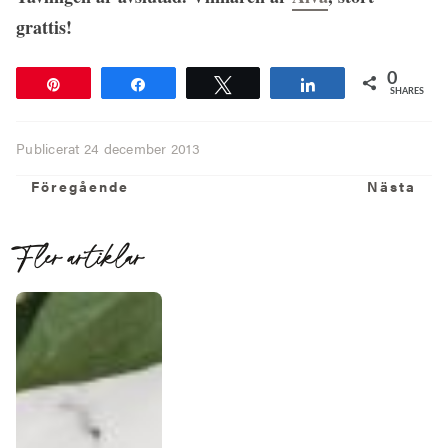
grattis!
0
Pin
Share
Tweet
Share
SHARES
Publicerat
24 december 2013
Föregående
N
Föregående
Nästa
Fler artiklar