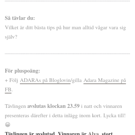
Så tävlar du:
Vilket är ditt bästa tips på hur man alltid vågar vara sig
själv?
För pluspoäng:
+ Följ
ADARAs på Bloglovin
/gilla
Adara Magazine på
FB
.
avslutas klockan 23.59
Tävlingen
i natt och vinnaren
presenteras därefter i detta inlägg inom kort. Lycka till!
😀
Tävlingen är avslutad. Vinnaren är
Alva
, stort