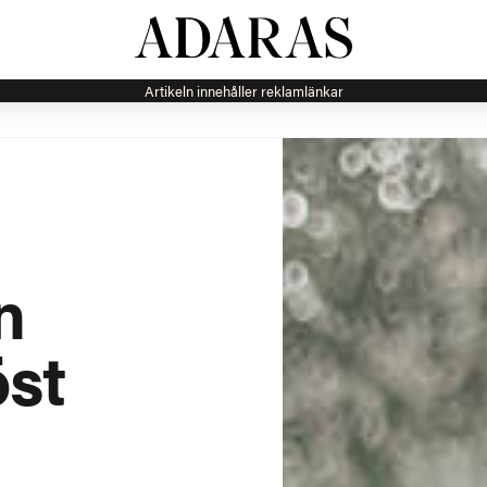
Artikeln innehåller reklamlänkar
n
öst