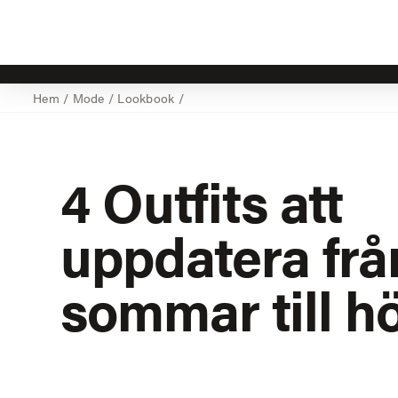
Hem
/
Mode
/
Lookbook
/
4 Outfits att
uppdatera frå
sommar till h