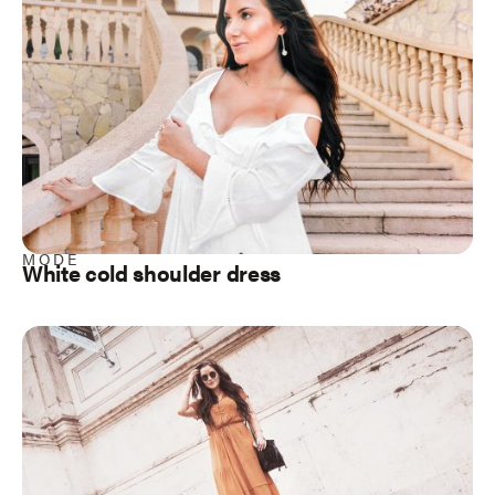
MODE
White cold shoulder dress