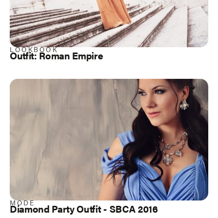
LOOKBOOK
Outfit: Roman Empire
MODE
Diamond Party Outfit - SBCA 2016