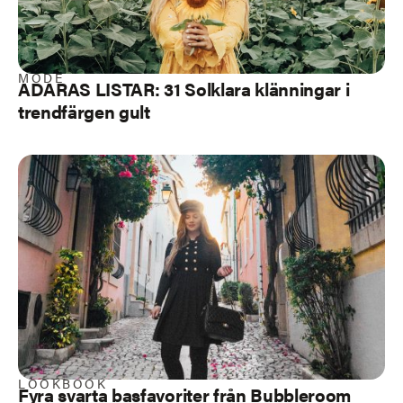
MODE
ADARAS LISTAR: 31 Solklara klänningar i
trendfärgen gult
LOOKBOOK
Fyra svarta basfavoriter från Bubbleroom