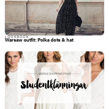
LOOKBOOK
Warsaw outfit: Polka dots & hat