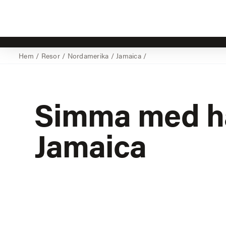
Hem
/
Resor
/
Nordamerika
/
Jamaica
/
Simma med hä
Jamaica