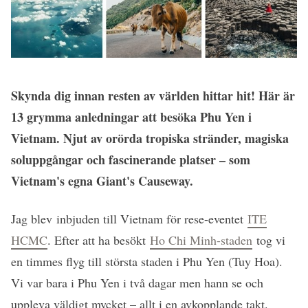
Skynda dig innan resten av världen hittar hit! Här är
13 grymma anledningar att besöka Phu Yen i
Vietnam. Njut av orörda tropiska stränder, magiska
soluppgångar och fascinerande platser – som
Vietnam's egna Giant's Causeway.
Jag blev inbjuden till Vietnam för rese-eventet
ITE
HCMC
. Efter att ha besökt
Ho Chi Minh-staden
tog vi
en timmes flyg till största staden i Phu Yen (Tuy Hoa).
Vi var bara i Phu Yen i två dagar men hann se och
uppleva väldigt mycket – allt i en avkopplande takt.