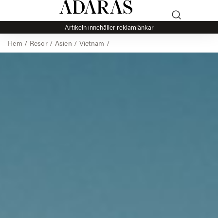
Artikeln innehåller reklamlänkar
Hem
/
Resor
/
Asien
/
Vietnam
/