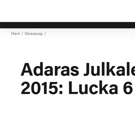
Hem
/
Giveaway
/
Adaras Julkal
2015: Lucka 6