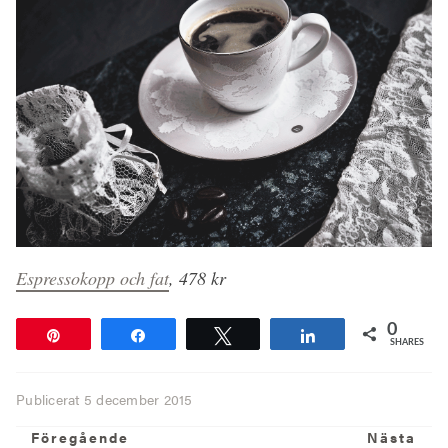
Espressokopp och fat
, 478 kr
0
Pin
Share
Tweet
Share
SHARES
Publicerat
5 december 2015
Föregående
N
Föregående
Nästa