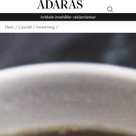
Artikeln innehåller reklamlänkar
Hem
/
Livsstil
/
Inredning
/