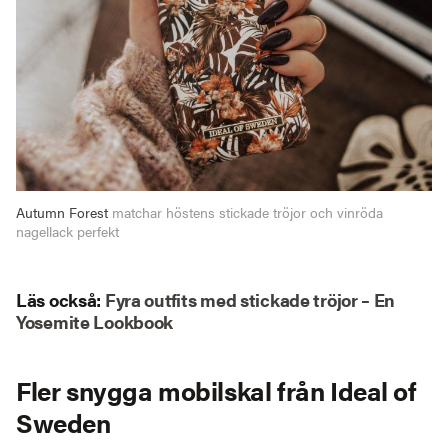
Autumn Forest
matchar höstens stickade tröjor och vinröda
nagellack perfekt
Läs också
:
Fyra outfits med stickade tröjor – En
Yosemite Lookbook
Fler snygga mobilskal från Ideal of
Sweden