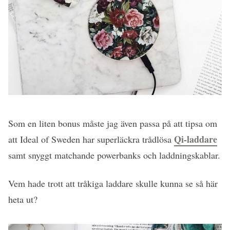
Som en liten bonus måste jag även passa på att tipsa om
Qi-laddare
att Ideal of Sweden har superläckra trådlösa
samt snyggt matchande powerbanks och laddningskablar.
Vem hade trott att tråkiga laddare skulle kunna se så här
heta ut?