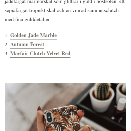
jadefärgat marmorskal som glittrar i guld i höstsolen, ett
sepiafärgat tropiskt skal och en vinröd sammetsclutch
med fina gulddetaljer.
Golden Jade Marble
1.
Autumn Forest
2.
Mayfair Clutch Velvet Red
3.