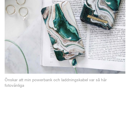
Önskar att min powerbank och laddningskabel var så här
fotovänliga
Klicka här för fler snygga skal
3
Pin
Share
Tweet
Share
SHARES