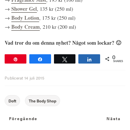
Shower Gel
→
, 135 kr (250 ml)
Body Lotion
→
, 175 kr (250 ml)
Body Cream
→
, 210 kr (200 ml)
Vad tror du om denna nyhet? Något som lockar? 🙂
0
Pin
Share
Tweet
Share
SHARES
Publicerat
14 juli 2015
Föregående
N
Föregående
Nästa