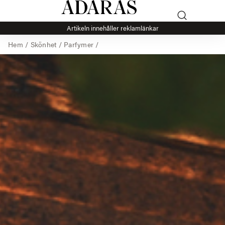
Artikeln innehåller reklamlänkar
Hem
/
Skönhet
/
Parfymer
/