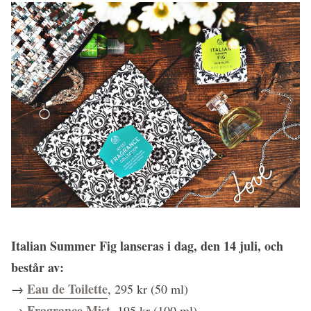
Italian Summer Fig lanseras i dag, den 14 juli, och
består av:
Eau de Toilette
→
, 295 kr (50 ml)
Fragrance Mist
→
, 195 kr (100 ml)