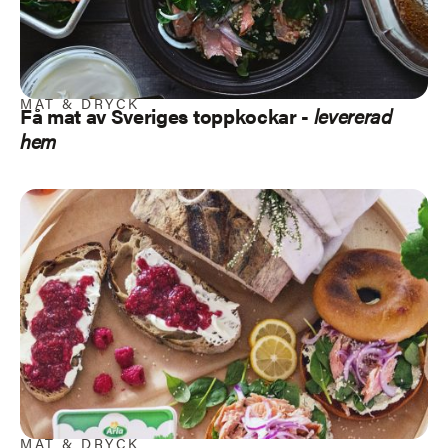
MAT & DRYCK
Få mat av Sveriges toppkockar -
levererad
hem
MAT & DRYCK