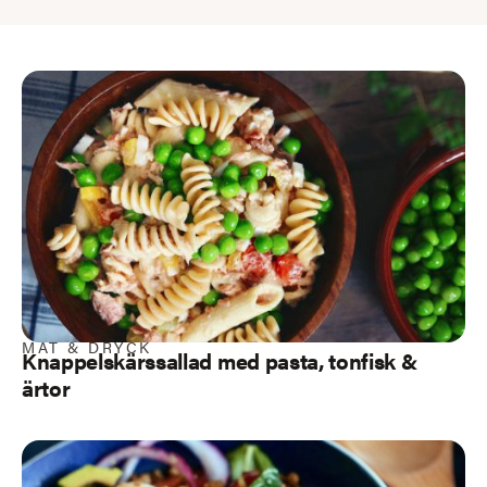
MAT & DRYCK
Knappelskärssallad med pasta, tonfisk &
ärtor