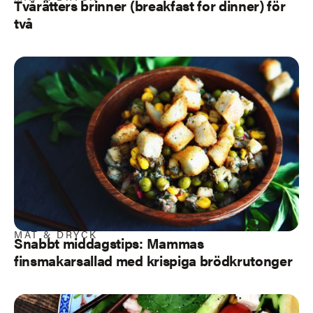
Tvårätters brinner (breakfast for dinner) för
två
MAT & DRYCK
Snabbt middagstips: Mammas
finsmakarsallad med krispiga brödkrutonger