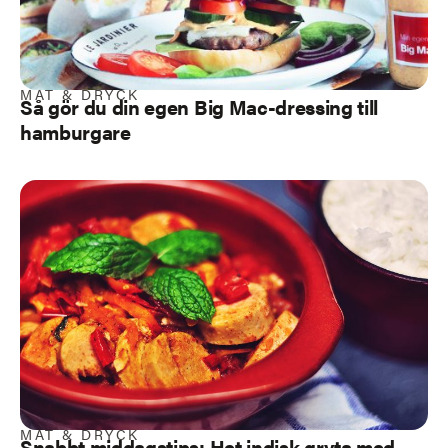
MAT & DRYCK
Så gör du din egen Big Mac-dressing till
hamburgare
MAT & DRYCK
Snabbt middagstips: Het indisk gryta med