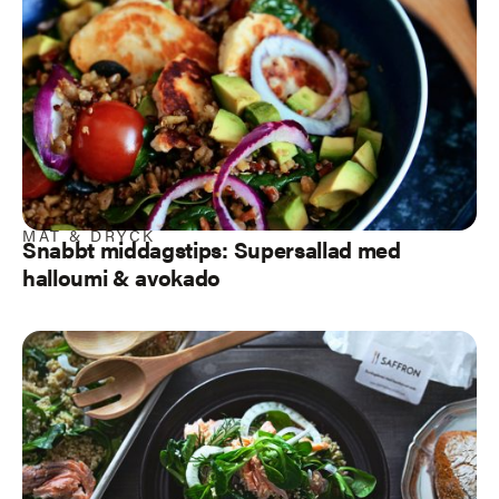
MAT & DRYCK
Snabbt middagstips: Supersallad med
halloumi & avokado