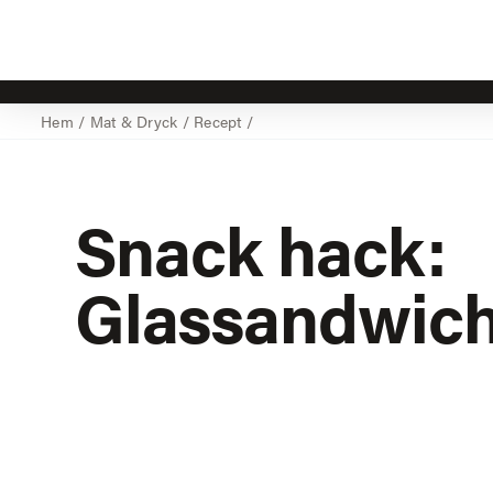
Hem
/
Mat & Dryck
/
Recept
/
Snack hack:
Glassandwic