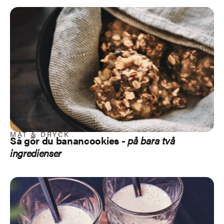
MAT & DRYCK
Så gör du
banancookies
-
på bara två
ingredienser