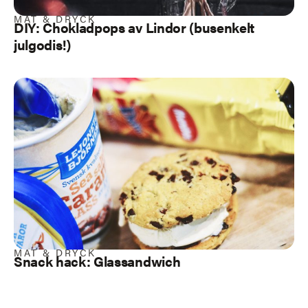
MAT & DRYCK
DIY: Chokladpops av Lindor (busenkelt
julgodis!)
MAT & DRYCK
Snack hack: Glassandwich