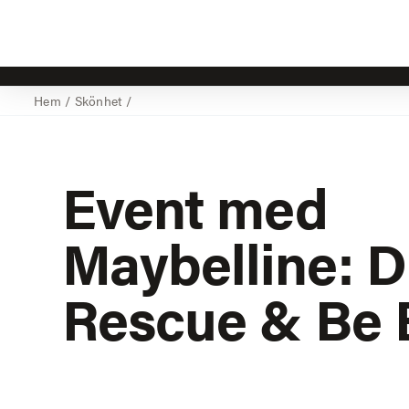
Hem
/
Skönhet
/
Event med
Maybelline: D
Rescue & Be B