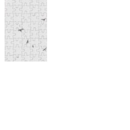
Skapa ett fotopussel med ditt
eget motiv