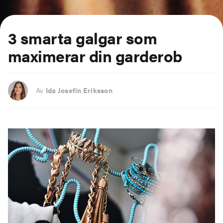
3
smarta galgar
som
maximerar din garderob
Av
Ida Josefin Eriksson