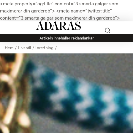
<meta property="og:title" content="3 smarta galgar som
maximerar din garderob">
<meta name="twitter:title"
content="3 smarta galgar som maximerar din garderob">
Artikeln innehåller reklamlänkar
Hem
/
Livsstil
/
Inredning
/