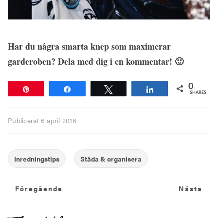
Har du några smarta knep som maximerar
garderoben? Dela med dig i en kommentar! 🙂
0
Pin
Share
Tweet
Share
SHARES
Publicerat
6 april 2016
Föregående
N
Föregående
Nästa