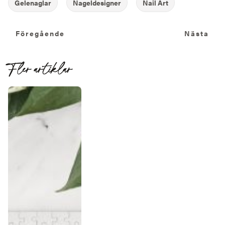
Föregående
N
Föregående
Nästa
Fler artiklar