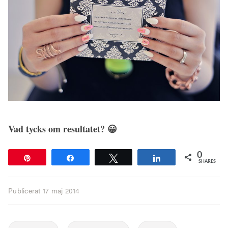
Vad tycks om resultatet? 😀
0
Pin
Share
Tweet
Share
SHARES
Publicerat
17 maj 2014