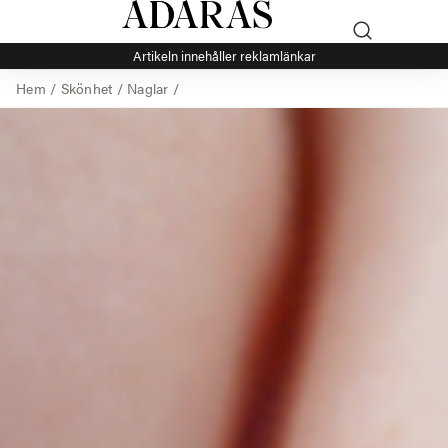
Artikeln innehåller reklamlänkar
Hem
/
Skönhet
/
Naglar
/