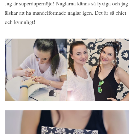
Jag är superdupernöjd! Naglarna känns så lyxiga och jag
älskar att ha mandelformade naglar igen. Det är så chict
och kvinnligt!