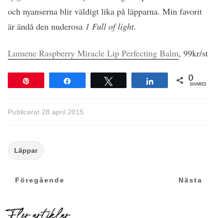
och nyanserna blir väldigt lika på läpparna. Min favorit
är ändå den nuderosa
1 Full of light.
Lumene Raspberry Miracle Lip Perfecting Balm
, 99kr/st
0
Pin
Share
Tweet
Share
SHARES
Publicerat
28 april 2015
Föregående
N
Föregående
Nästa
Fler artiklar