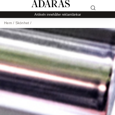
Artikeln innehåller reklamlänkar
Hem
/
Skönhet
/