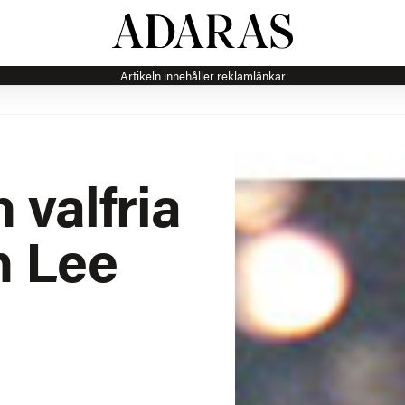
Artikeln innehåller reklamlänkar
 valfria
n Lee