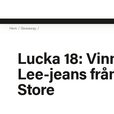
Hem
/
Giveaway
/
Lucka 18: Vinn
Lee-jeans frå
Store