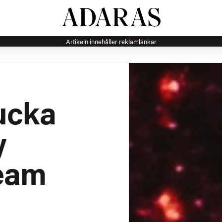
Artikeln innehåller reklamlänkar
lucka
y
ream