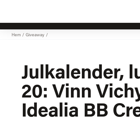
Hem
/
Giveaway
/
Julkalender, 
20: Vinn Vich
Idealia BB C