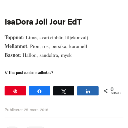
IsaDora Joli Jour EdT
Toppnot
: Lime, svartvinbär, liljekonvalj
Mellannot
: Pion, ros, persika, karamell
Basnot
: Hallon, sandelträ, mysk
0
Pin
Share
Tweet
Share
SHARES
Publicerat
25 mars 2016