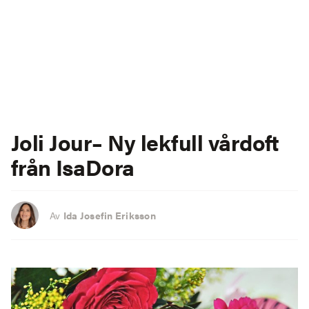
Joli Jour
– Ny lekfull vårdoft
från IsaDora
Av
Ida Josefin Eriksson