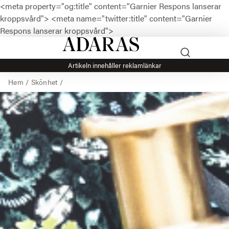
<meta property="og:title" content="Garnier Respons lanserar
kroppsvård">
<meta name="twitter:title" content="Garnier
Respons lanserar kroppsvård">
Artikeln innehåller reklamlänkar
Hem
/
Skönhet
/