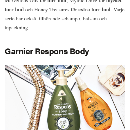
torr hud
mycket
Marvellous Oils för
, Mythic Olive för
torr hud
extra torr hud
och Honey Treasures för
. Varje
serie har också tillhörande schampo, balsam och
inpackning.
Garnier Respons Body