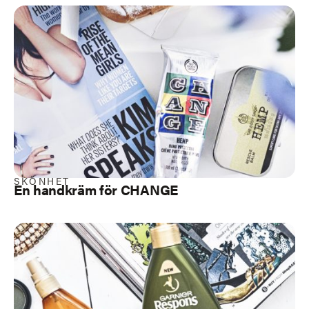
SKÖNHET
En handkräm för CHANGE