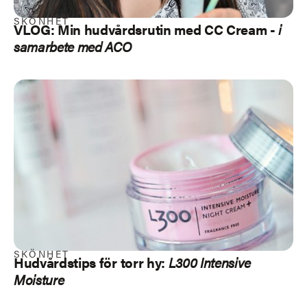
SKÖNHET
VLOG: Min hudvårdsrutin med CC Cream -
i
samarbete med ACO
SKÖNHET
Hudvårdstips för
torr hy
:
L300 Intensive
Moisture