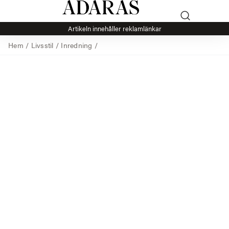
Artikeln innehåller reklamlänkar
Hem
/
Livsstil
/
Inredning
/