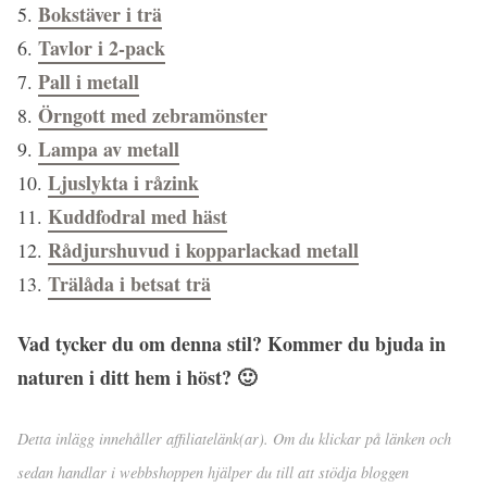
Bokstäver i trä
5.
Tavlor i 2-pack
6.
Pall i metall
7.
Örngott med zebramönster
8.
Lampa av metall
9.
Ljuslykta i råzink
10.
Kuddfodral med häst
11.
Rådjurshuvud i kopparlackad metall
12.
Trälåda i betsat trä
13.
Vad tycker du om denna stil? Kommer du bjuda in
naturen i ditt hem i höst? 🙂
Detta inlägg innehåller affiliatelänk(ar). Om du klickar på länken och
sedan handlar i webbshoppen hjälper du till att stödja bloggen