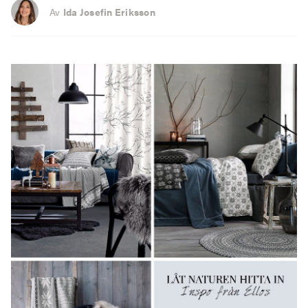
Av
Ida Josefin Eriksson