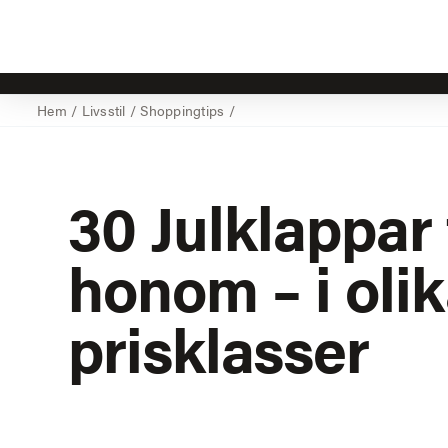
Hem
/
Livsstil
/
Shoppingtips
/
30 Julklappar t
honom – i oli
prisklasser