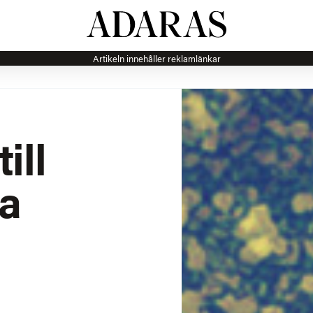
Artikeln innehåller reklamlänkar
ill
ka