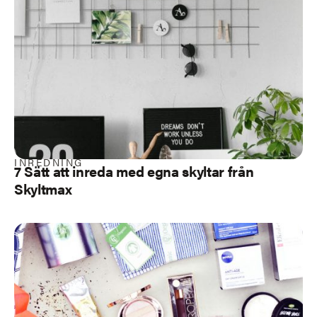
INREDNING
7 Sätt att inreda med egna skyltar från
Skyltmax