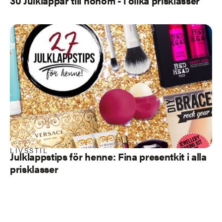
30 Julklappar till honom - i olika prisklasser
LIVSSTIL
Julklappstips för henne: Fina presentkit i alla
prisklasser