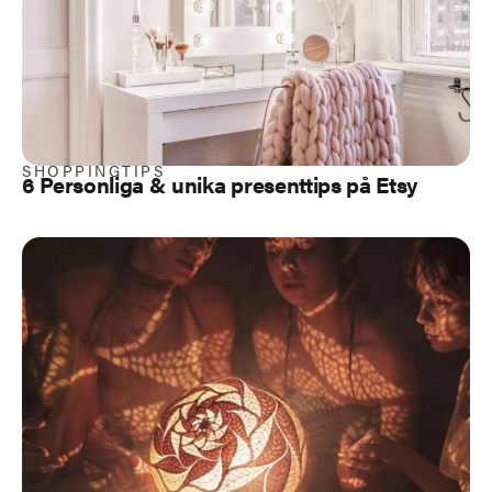
SHOPPINGTIPS
6 Personliga & unika presenttips på Etsy