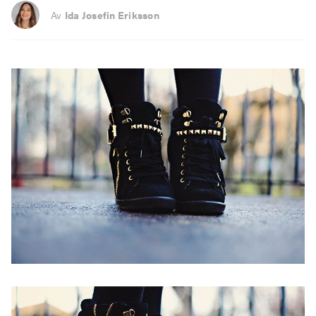
Av
Ida Josefin Eriksson