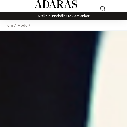
Artikeln innehåller reklamlänkar
Hem
/
Mode
/