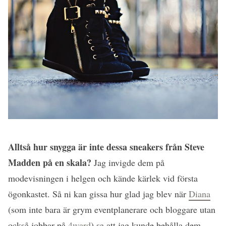
Alltså hur snygga är inte dessa sneakers från Steve
Madden på en skala?
Jag invigde dem på
modevisningen i helgen och kände kärlek vid första
ögonkastet. Så ni kan gissa hur glad jag blev när
Diana
(som inte bara är grym eventplanerare och bloggare utan
också jobbar på
4ward
) sa att jag kunde behålla dem.