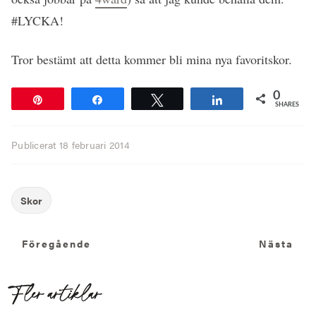
#LYCKA!
Tror bestämt att detta kommer bli mina nya favoritskor.
0
Pin
Share
Tweet
Share
SHARES
Publicerat
18 februari 2014
Föregående
N
Föregående
Nästa
Fler artiklar