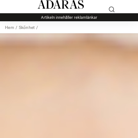
Artikeln innehåller reklamlänkar
Hem
/
Skönhet
/