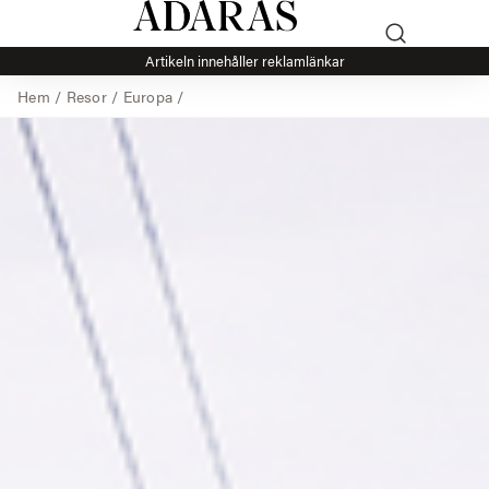
Artikeln innehåller reklamlänkar
Hem
/
Resor
/
Europa
/