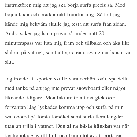
instruktören mig att jag ska börja surfa precis så. Med
böjda knän och brädan rakt framför mig. Så fort jag
kände mig bekväm skulle jag testa att surfa från sidan.
Andra saker jag hann prova på under mitt 20-
minuterspass var luta mig fram och tillbaka och åka likt
slalom på vattnet, samt att göra en u-sväng när banan var
slut.
Jag trodde att sporten skulle vara oerhört svår, speciellt
med tanke på att jag inte provat snowboard eller något
liknande tidigare. Men faktum är att det gick över
förväntan! Jag lyckades komma upp och surfa på min
wakeboard på första försöket samt surfa flera längder
Den allra bästa känslan
utan att trilla i vattnet.
var när
jag kopplade av till fullt och bara njöt av att börja en