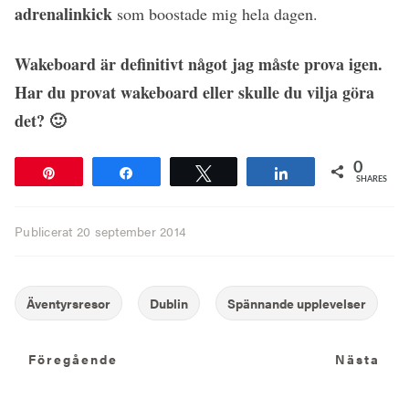
adrenalinkick
som boostade mig hela dagen.
Wakeboard är definitivt något jag måste prova igen.
Har du provat wakeboard eller skulle du vilja göra
det? 🙂
0
Pin
Share
Tweet
Share
SHARES
Publicerat
20 september 2014
Föregående
N
Föregående
Nästa