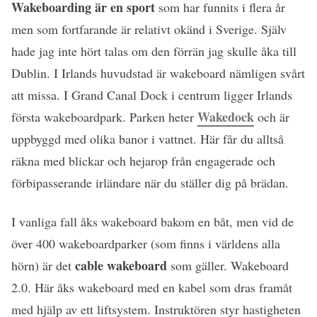
Wakeboarding är en sport
som har funnits i flera år
men som fortfarande är relativt okänd i Sverige. Själv
hade jag inte hört talas om den förrän jag skulle åka till
Dublin. I Irlands huvudstad är wakeboard nämligen svårt
att missa. I Grand Canal Dock i centrum ligger Irlands
Wakedock
första wakeboardpark. Parken heter
och är
uppbyggd med olika banor i vattnet. Här får du alltså
räkna med blickar och hejarop från engagerade och
förbipasserande irländare när du ställer dig på brädan.
I vanliga fall åks wakeboard bakom en båt, men vid de
över 400 wakeboardparker (som finns i världens alla
cable wakeboard
hörn) är det
som gäller. Wakeboard
2.0. Här åks wakeboard med en kabel som dras framåt
med hjälp av ett liftsystem. Instruktören styr hastigheten