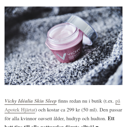
Vichy Idéalia Skin Sleep
finns redan nu i butik (t.ex.
på
Apotek Hjärtat
) och kostar ca 299 kr (50 ml). Den passar
Ett
för alla kvinnor oavsett ålder, hudtyp och hudton.