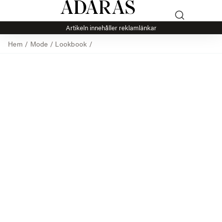
Artikeln innehåller reklamlänkar
Hem
/
Mode
/
Lookbook
/