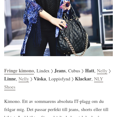
Fringe kimono
Jeans
Hatt
, Lindex 〉
, Cubus 〉
,
Nelly
〉
Linne
Väska
Klackar
,
Nelly
〉
, Loppisfynd 〉
,
NLY
Shoes
Kimono. Ett av sommarens absoluta IT-plagg om du
frågar mig. Det passar perfekt till jeans, shorts eller till