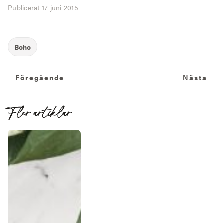
Publicerat
17 juni 2015
Föregående
N
Föregående
Nästa
Fler artiklar