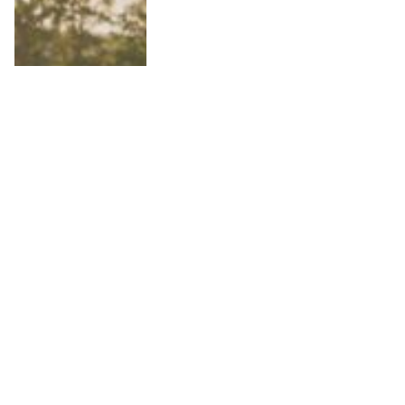
10 Anledningar att besöka
Wielkopolska i Polen