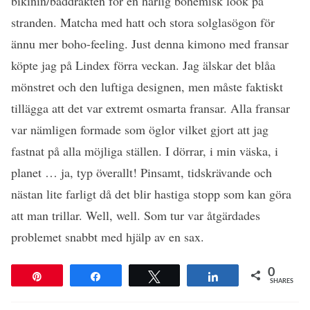
bikinin/baddräkten för en härlig bohemisk look på
stranden. Matcha med hatt och stora solglasögon för
ännu mer boho-feeling. Just denna kimono med fransar
köpte jag på Lindex förra veckan. Jag älskar det blåa
mönstret och den luftiga designen, men måste faktiskt
tillägga att det var extremt osmarta fransar. Alla fransar
var nämligen formade som öglor vilket gjort att jag
fastnat på alla möjliga ställen. I dörrar, i min väska, i
planet … ja, typ överallt! Pinsamt, tidskrävande och
nästan lite farligt då det blir hastiga stopp som kan göra
att man trillar. Well, well. Som tur var åtgärdades
problemet snabbt med hjälp av en sax.
0
Pin
Share
Tweet
Share
SHARES