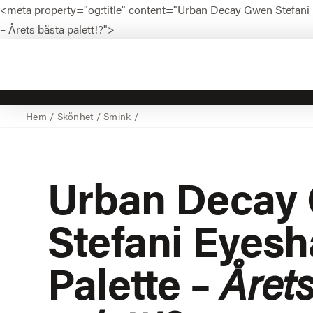
<meta property="og:title" content="Urban Decay Gwen Stefani 
– Årets bästa palett!?">
Hem
/
Skönhet
/
Smink
/
Urban Decay
Stefani Eyes
Palette –
Årets