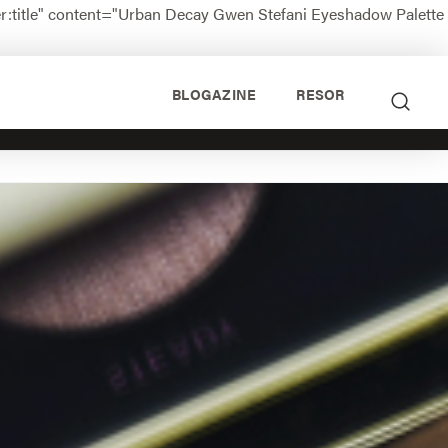
:title" content="Urban Decay Gwen Stefani Eyeshadow Palette
BLOGAZINE
RESOR