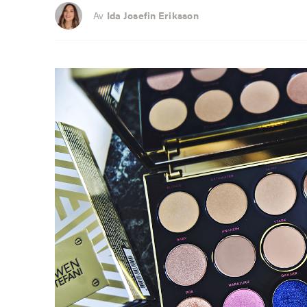
Av
Ida Josefin Eriksson