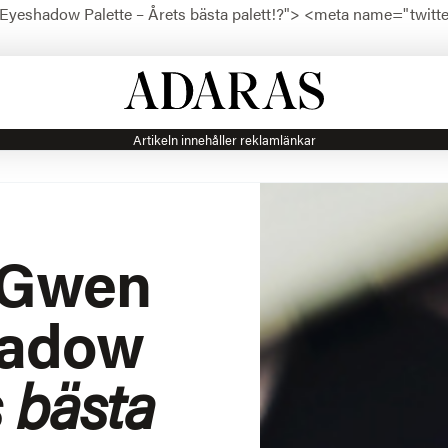
Eyeshadow Palette – Årets bästa palett!?">
<meta name="twitter
Artikeln innehåller reklamlänkar
 Gwen
hadow
 bästa