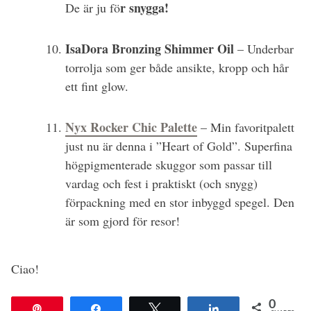
r snygga!
De är ju fö
IsaDora Bronzing Shimmer Oil
– Underbar
torrolja som ger både ansikte, kropp och hår
ett fint glow.
Nyx Rocker Chic Palette
– Min favoritpalett
just nu är denna i ”Heart of Gold”. Superfina
högpigmenterade skuggor som passar till
vardag och fest i praktiskt (och snygg)
förpackning med en stor inbyggd spegel. Den
är som gjord för resor!
Ciao!
0
Pin
Share
Tweet
Share