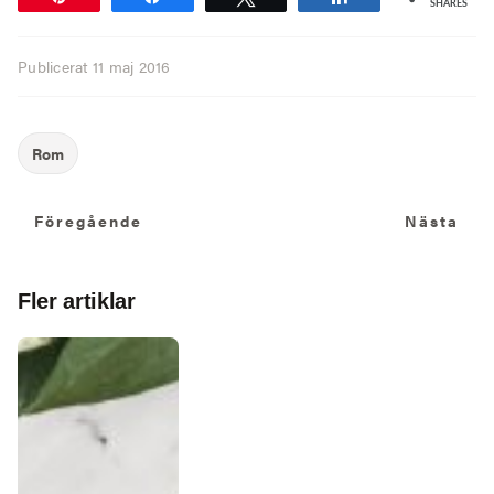
SHARES
Publicerat
11 maj 2016
Föregående
N
Föregående
Nästa
Fler artiklar