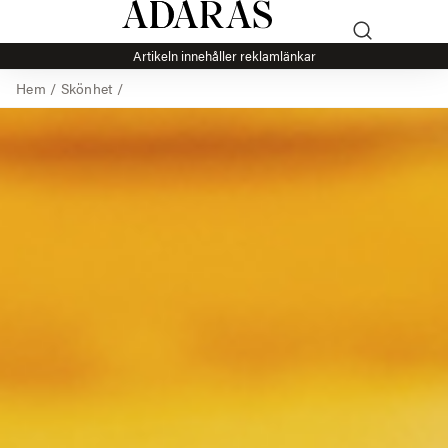
Artikeln innehåller reklamlänkar
Hem
/
Skönhet
/