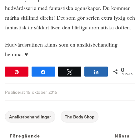
hudvårdsserie med fantastiska egenskaper. Du kommer
märka skillnad direkt! Det som gör serien extra lyxig och
fantastisk är såklart även den härliga aromatiska doften.
Hudvårdsrutinen känns som en ansiktsbehandling –
hemma. ♥
0
Pin
Share
Tweet
Share
SHARES
Publicerat
15 oktober 2015
Föregående
N
Föregående
Nästa