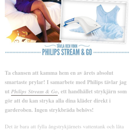
Ta chansen att kamma hem en av årets absolut
smartaste prylar! I samarbete med Philips tävlar jag
ut
, ett handhållet strykjärn som
Philips Stream & Go
gör att du kan stryka alla dina kläder direkt i
garderoben. Ingen strykbräda behövs!
Det är bara att fylla ångstrykjärnets vattentank och låta