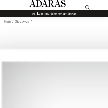
Artikeln innehåller reklamlänkar
Hem
/
Giveaway
/