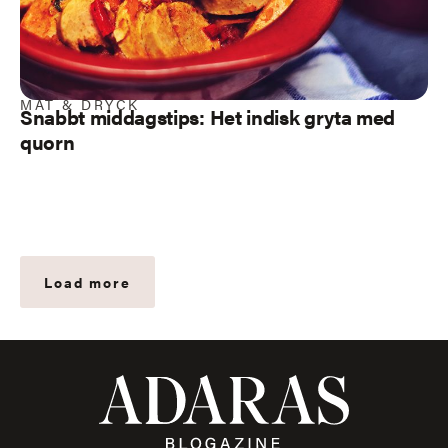
MAT & DRYCK
Snabbt middagstips: Het indisk gryta med
quorn
Load more