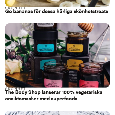
SKÖNHET
Go bananas för dessa härliga skönhetstreats
SKÖNHET
The Body Shop lanserar 100% vegetariska
ansiktsmasker med superfoods