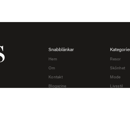
Snabblänkar
Kategorie
Hem
Resor
Om
Skönhet
Kontakt
Mode
Blogazine
Livsstil
Integritetspolicy
Tips & Tri
Mat & Dry