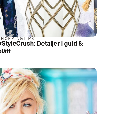
SHOPPINGTIPS
#StyleCrush:
Detaljer i guld &
blått