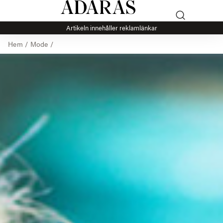
Artikeln innehåller reklamlänkar
Hem
/
Mode
/