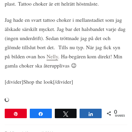
plast. Tattoo choker är ett helrätt höstmåste.
Jag hade en svart tattoo choker i mellanstadiet som jag
älskade särskilt mycket. Jag bar det halsbandet varje dag
(ingen underdrift). Sedan tröttnade jag på det och
glömde tillslut bort det. Tills nu typ. När jag fick syn
på bilden ovan hos
Nelly
. Ha-begären kom direkt! Min
gamla choker ska återupplivas 😉
[divider]Shop the look[/divider]
0
Pin
Share
Tweet
Share
SHARES