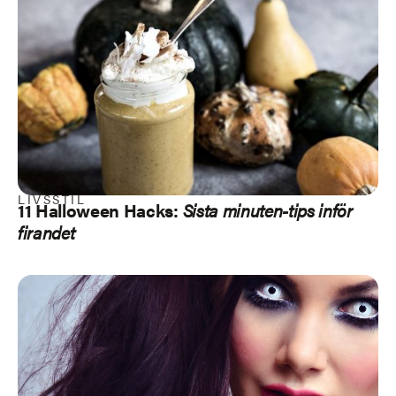
LIVSSTIL
11 Halloween Hacks:
Sista minuten-tips inför
firandet