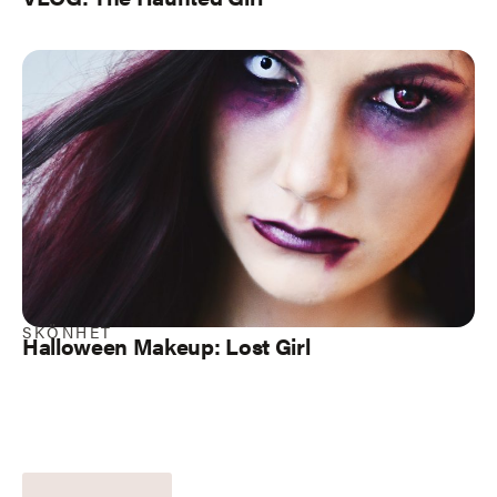
SKÖNHET
Halloween Makeup: Lost Girl