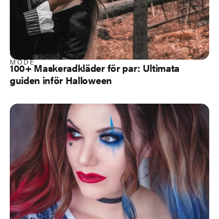
MODE
100+ Maskeradkläder för par: Ultimata
guiden inför Halloween