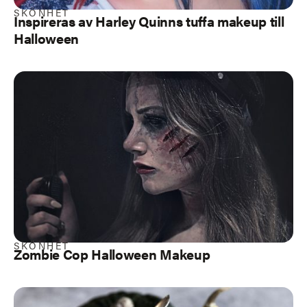
SKÖNHET
Inspireras av Harley Quinns tuffa makeup till
Halloween
SKÖNHET
Zombie Cop Halloween Makeup