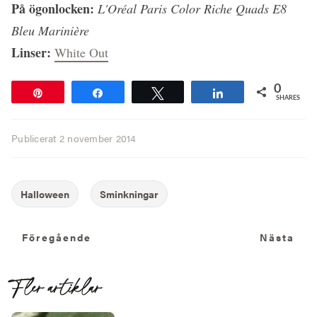
På ögonlocken:
L'Oréal Paris Color Riche Quads E8
Bleu Marinière
Linser:
White Out
0
Pin
Share
Tweet
Share
SHARES
Publicerat
2 november 2014
Föregående
N
Föregående
Nästa
Fler artiklar