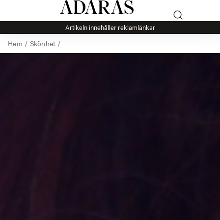
Artikeln innehåller reklamlänkar
Hem
/
Skönhet
/