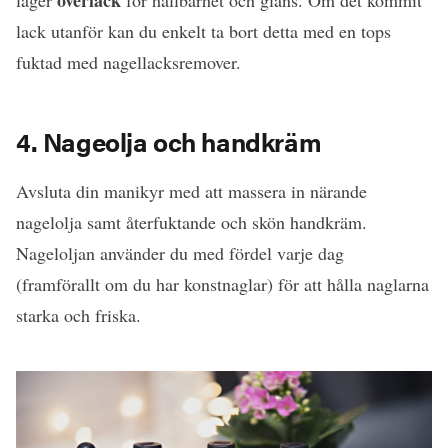
överlack
lager
för hållbarhet och glans. Om det kommit
lack utanför kan du enkelt ta bort detta med en tops
fuktad med nagellacksremover.
4. Nageolja och handkräm
Avsluta din manikyr med att massera in närande
nagelolja samt återfuktande och skön handkräm.
Nageloljan använder du med fördel varje dag
(framförallt om du har konstnaglar) för att hålla naglarna
starka och friska.