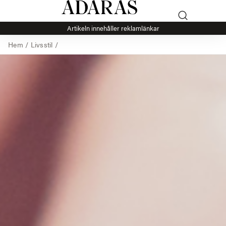
Artikeln innehåller reklamlänkar
Hem
/
Livsstil
/