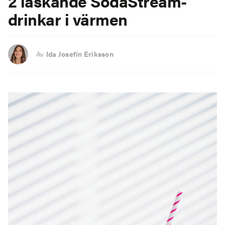
2 läskande SodaStream-
drinkar i värmen
Av
Ida Josefin Eriksson