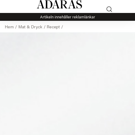
Artikeln innehåller reklamlänkar
Hem
/
Mat & Dryck
/
Recept
/