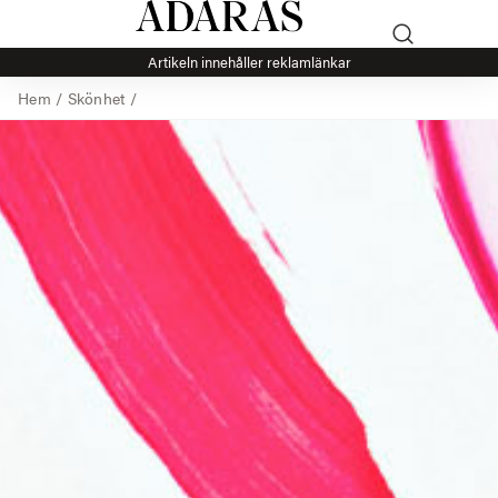
Artikeln innehåller reklamlänkar
Hem
/
Skönhet
/