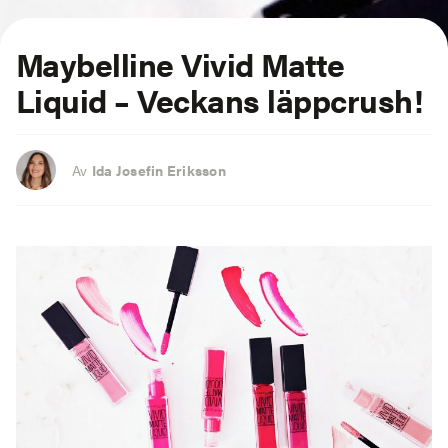
Maybelline Vivid Matte
Liquid – Veckans läppcrush!
Av
Ida Josefin Eriksson