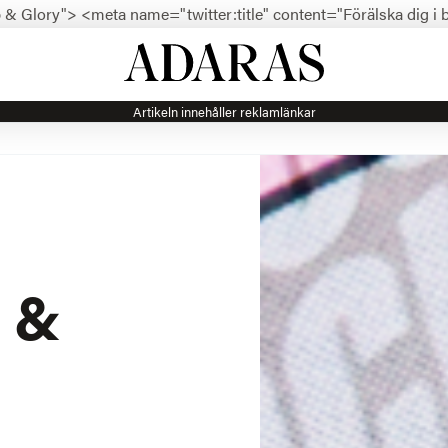
ap & Glory">
<meta name="twitter:title" content="Förälska dig i 
Artikeln innehåller reklamlänkar
 &