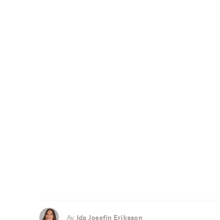
Av
Ida Josefin Eriksson