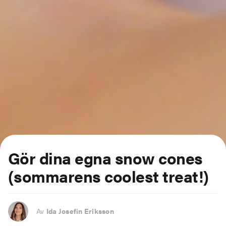
Gör dina egna snow cones
(sommarens coolest treat!)
Av
Ida Josefin Eriksson