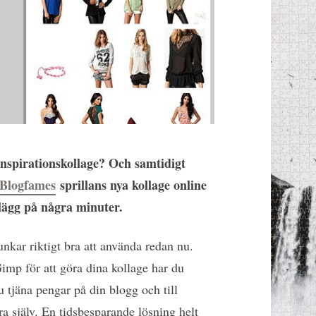
 inspirationskollage? Och samtidigt
Blogfames
sprillans nya kollage online
nlägg på några minuter.
unkar riktigt bra att använda redan nu.
mp för att göra dina kollage har du
u tjäna pengar på din blogg och till
ra själv. En tidsbesparande lösning helt