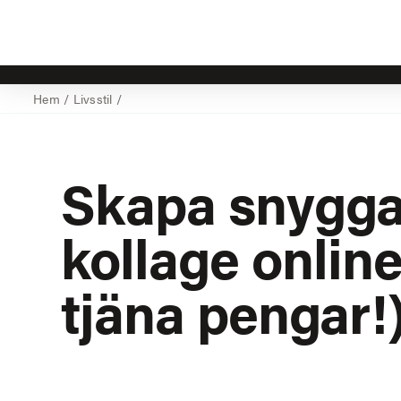
Hem
/
Livsstil
/
Skapa snygg
kollage onlin
tjäna pengar!