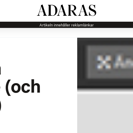
Artikeln innehåller reklamlänkar
a
e (och
)