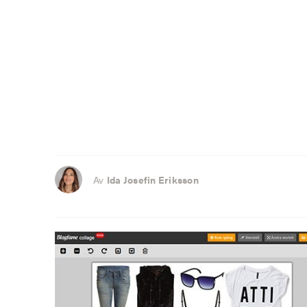
Av
Ida Josefin Eriksson